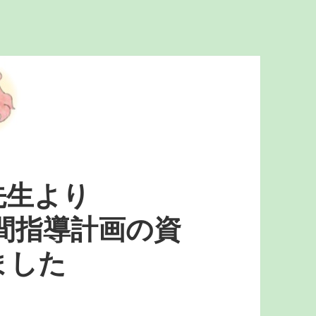
先生より
間指導計画の資
ました