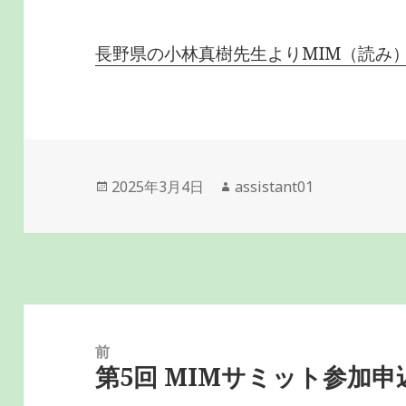
長野県の小林真樹先生よりMIM（読み
投
2025年3月4日
作
assistant01
稿
成
日:
者
投
稿
前
第5回 MIMサミット参加申
ナ
前
ビ
の